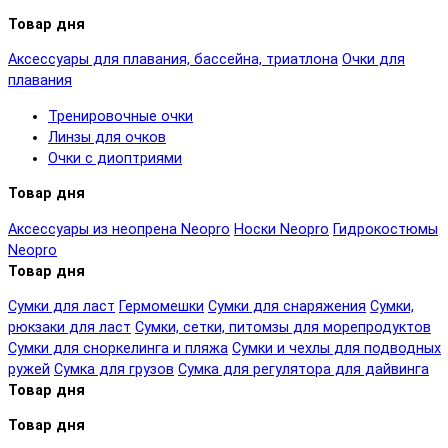
Товар дня
Аксессуары для плавания, бассейна, триатлона
Очки для
плавания
Тренировочные очки
Линзы для очков
Очки с диоптриями
Товар дня
Аксессуары из неопрена Neopro
Носки Neopro
Гидрокостюмы
Neopro
Товар дня
Сумки для ласт
Гермомешки
Сумки для снаряжения
Сумки,
рюкзаки для ласт
Сумки, сетки, питомзы для морепродуктов
Сумки для сноркелинга и пляжа
Сумки и чехлы для подводных
ружей
Сумка для грузов
Сумка для регулятора для дайвинга
Товар дня
Товар дня