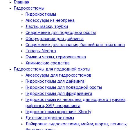
Главная
Гидрокостюмы
Гидрокостюмы
Аксессуары из неопрена
Ласты, маски, трубки
Снаряжение для подводной охоты
Оборудование для дайвинга
Снаряжение для плавания, бассейна и триатлона
Товары Neopro
Сумки и чехлы, гермоупаковка
Химические средства
Гидрокостюмы для подводной охоты
Аксессуары для гидрокостюмов
Гидрокостюмы для дайвинга
Гидрокостюмы для подводной охоты
Гидрокостюмы для фридайвинга
Гидрокостюмы из неопрена для водного туризма,
рафтинга, SAP, сноркелинга
Гидрокостюмы короткие- Shorty
Детские гидрокостюмы
Лайкровые гидрокостюмы, майки, шорты, легинсы,