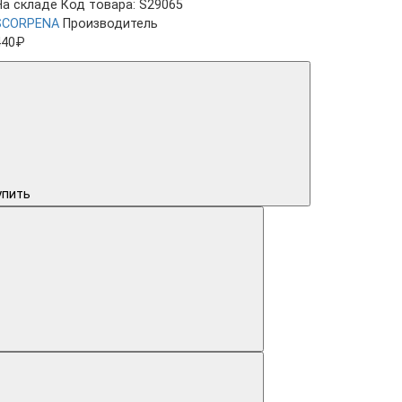
На складе
Код товара: S29065
SCORPENA
Производитель
440₽
упить