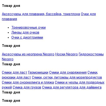
Товар дня
Аксессуары для плавания, бассейна, триатлона
Очки для
плавания
Тренировочные очки
Линзы для очков
Очки с диоптриями
Товар дня
Аксессуары из неопрена Neopro
Носки Neopro
Гидрокостюмы
Neopro
Товар дня
Сумки для ласт
Гермомешки
Сумки для снаряжения
Сумки,
рюкзаки для ласт
Сумки, сетки, питомзы для морепродуктов
Сумки для сноркелинга и пляжа
Сумки и чехлы для подводных
ружей
Сумка для грузов
Сумка для регулятора для дайвинга
Товар дня
Товар дня