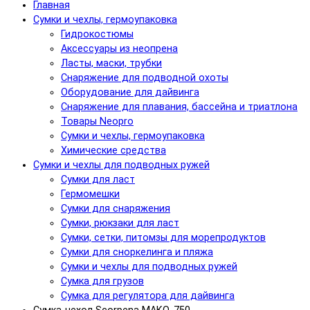
Главная
Сумки и чехлы, гермоупаковка
Гидрокостюмы
Аксессуары из неопрена
Ласты, маски, трубки
Снаряжение для подводной охоты
Оборудование для дайвинга
Снаряжение для плавания, бассейна и триатлона
Товары Neopro
Сумки и чехлы, гермоупаковка
Химические средства
Сумки и чехлы для подводных ружей
Сумки для ласт
Гермомешки
Сумки для снаряжения
Сумки, рюкзаки для ласт
Сумки, сетки, питомзы для морепродуктов
Сумки для сноркелинга и пляжа
Сумки и чехлы для подводных ружей
Сумка для грузов
Сумка для регулятора для дайвинга