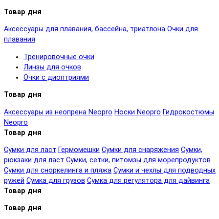
Товар дня
Аксессуары для плавания, бассейна, триатлона
Очки для
плавания
Тренировочные очки
Линзы для очков
Очки с диоптриями
Товар дня
Аксессуары из неопрена Neopro
Носки Neopro
Гидрокостюмы
Neopro
Товар дня
Сумки для ласт
Гермомешки
Сумки для снаряжения
Сумки,
рюкзаки для ласт
Сумки, сетки, питомзы для морепродуктов
Сумки для сноркелинга и пляжа
Сумки и чехлы для подводных
ружей
Сумка для грузов
Сумка для регулятора для дайвинга
Товар дня
Товар дня