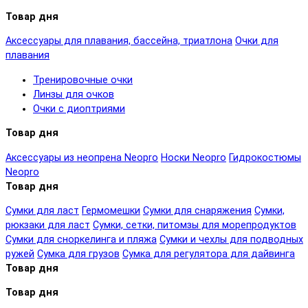
Товар дня
Аксессуары для плавания, бассейна, триатлона
Очки для
плавания
Тренировочные очки
Линзы для очков
Очки с диоптриями
Товар дня
Аксессуары из неопрена Neopro
Носки Neopro
Гидрокостюмы
Neopro
Товар дня
Сумки для ласт
Гермомешки
Сумки для снаряжения
Сумки,
рюкзаки для ласт
Сумки, сетки, питомзы для морепродуктов
Сумки для сноркелинга и пляжа
Сумки и чехлы для подводных
ружей
Сумка для грузов
Сумка для регулятора для дайвинга
Товар дня
Товар дня