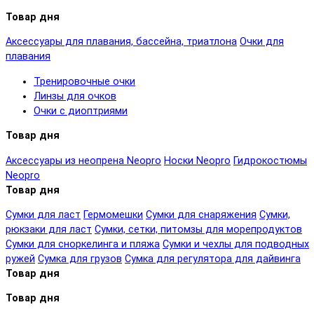
Товар дня
Аксессуары для плавания, бассейна, триатлона
Очки для
плавания
Тренировочные очки
Линзы для очков
Очки с диоптриями
Товар дня
Аксессуары из неопрена Neopro
Носки Neopro
Гидрокостюмы
Neopro
Товар дня
Сумки для ласт
Гермомешки
Сумки для снаряжения
Сумки,
рюкзаки для ласт
Сумки, сетки, питомзы для морепродуктов
Сумки для сноркелинга и пляжа
Сумки и чехлы для подводных
ружей
Сумка для грузов
Сумка для регулятора для дайвинга
Товар дня
Товар дня