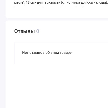
месте): 18 см - длина лопасти (от кончика до носа калоши): 
https://www.youtube.com/embed/vtSK1iItmik
Ласты для снорклинга в интернет-магазине ➦ NEOPRO. ☎: 
привлекательным ценам. Высокое качество. Доставка по 
Отзывы
0
Нет отзывов об этом товаре.