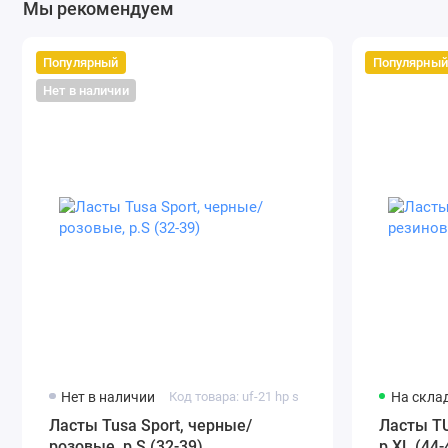
Мы рекомендуем
Популярный
Популярный
Нет в наличии
Нет в наличии
Код товара: uf-21 hp s
На скла
Ласты Tusa Sport, черные/
Ласты T
розовые, р.S (32-39)
р.XL (44