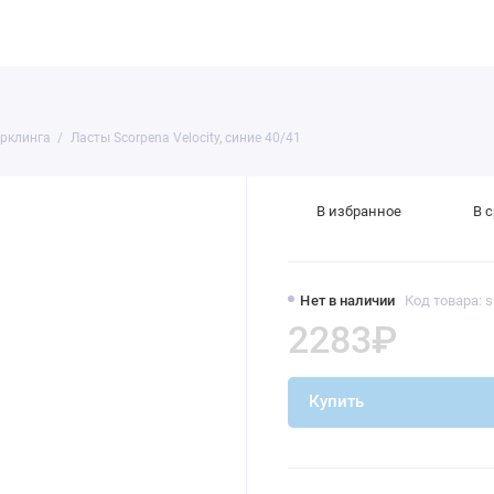
Как заказать
Полезное
Обслуживание оборудования
орклинга
Ласты Scorpena Velocity, синие 40/41
В избранное
В 
Нет в наличии
Код товара: 
2283₽
Купить