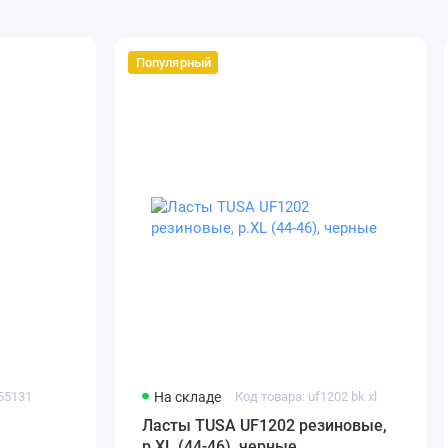
Популярный
155131
На складе
Код товара: uf1202 bk xl
Ласты TUSA UF1202 резиновые,
р.XL (44-46), черные