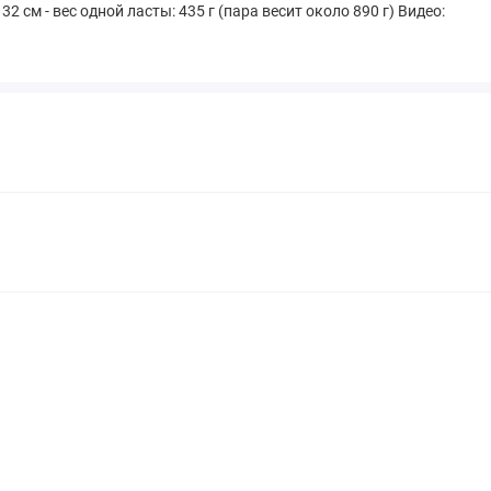
32 см - вес одной ласты: 435 г (пара весит около 890 г) Видео:
+7(925)642-30-98. ✔️ Ласты для снорклинга по
России.