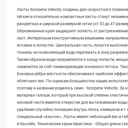
Ласты Scorpena Velocity созданы для скоростного плавания
лёгкие и относительно компактные ласты станут незамени
расцветках и широкой размерной сетке (от 32 до 47 разм
Обрезиненные края защищают лопасть от растрескивания
ласт. Интересным конструктивным решением, направленн
вставки в лопастях. Центральная часть лопасти выполнен
тоннель не позволяющий воде перетекать в зону разряжен
Таким образом вода направляется к концу лопасти, мощно
снижаются за счёт ламинаризации основного потока. Так
Боковые рёбра жёсткости обеспечивают наиболее эффекти
облегчают вес. По оценкам большинства наших испытателе
поэтому и название родилось само - Scorpena Velocity. З
материал галоши, который при высокой степени эластичн
носовой части имеется отверстие для выталкивания воды 
удаления случайно попавших внутрь песка, камешков и т.
специальный «язычок». Ласты имеют небольшой вес и габа
в бассейн. Технические характеристики: - Общая длина (з