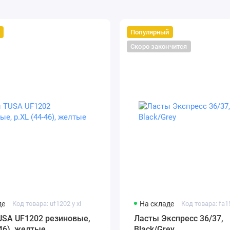
Популярный
Скоро закончится
де
Код товара: uf1202 y xl
На складе
Код товара: fa
USA UF1202 резиновые,
Ласты Экспресс 36/37,
-46), желтые
Black/Grey